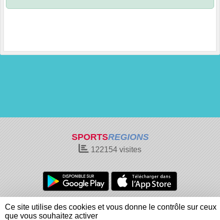
SPORTS
REGIONS
122154
visites
Charte cookies
Gestion des cookies
Ce site utilise des cookies et vous donne le contrôle sur ceux
Informations légales
Signaler un contenu inapproprié
que vous souhaitez activer