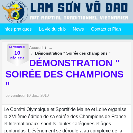
Panneau de gestion des cookies
infos pratiques
La vie du club
News
Contact et Plan
Le
vendredi
Accueil
10
Démonstration " Soirée des champions "
DÉC.
2010
DÉMONSTRATION "
SOIRÉE DES CHAMPIONS
"
Le
vendredi
10
déc.
2010
Le Comité Olympique et Sportif de Maine et Loire organise
la XVIIème édition de sa soirée des Champions de France
et Internationaux. sportifs, toutes catégories et âges
confondus. L'évènement se déroulera au complexe de la