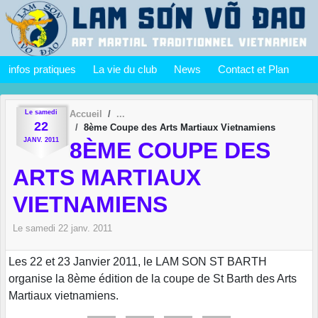
Panneau de gestion des cookies
infos pratiques
La vie du club
News
Contact et Plan
Le
samedi
Accueil
22
8ème Coupe des Arts Martiaux Vietnamiens
JANV.
2011
8ÈME COUPE DES
ARTS MARTIAUX
VIETNAMIENS
Le
samedi
22
janv.
2011
Les 22 et 23 Janvier 2011, le LAM SON ST BARTH
organise la 8ème édition de la coupe de St Barth des Arts
Martiaux vietnamiens.