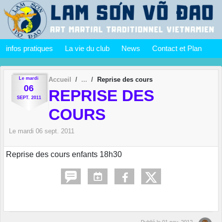
Panneau de gestion des cookies
infos pratiques
La vie du club
News
Contact et Plan
Le
mardi
Accueil
Reprise des cours
06
REPRISE DES
SEPT.
2011
COURS
Le
mardi
06
sept.
2011
Reprise des cours enfants 18h30