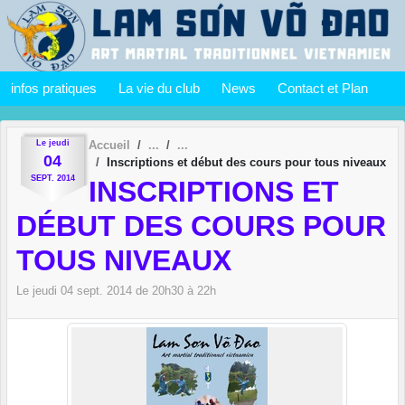
Panneau de gestion des cookies
infos pratiques
La vie du club
News
Contact et Plan
Le
jeudi
Accueil
04
Inscriptions et début des cours pour tous niveaux
SEPT.
2014
INSCRIPTIONS ET
DÉBUT DES COURS POUR
TOUS NIVEAUX
Le
jeudi
04
sept.
2014
de 20h30 à 22h