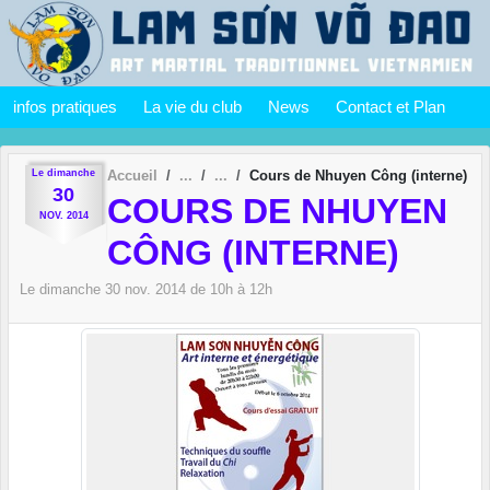
Panneau de gestion des cookies
infos pratiques
La vie du club
News
Contact et Plan
Le
dimanche
Accueil
Cours de Nhuyen Công (interne)
30
COURS DE NHUYEN
NOV.
2014
CÔNG (INTERNE)
Le
dimanche
30
nov.
2014
de 10h à 12h