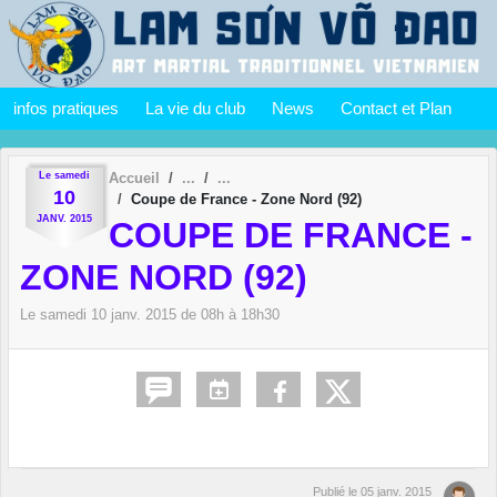
Panneau de gestion des cookies
infos pratiques
La vie du club
News
Contact et Plan
Le
samedi
Accueil
10
Coupe de France - Zone Nord (92)
JANV.
2015
COUPE DE FRANCE -
ZONE NORD (92)
Le
samedi
10
janv.
2015
de 08h à 18h30
Publié le
05 janv. 2015