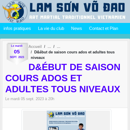
Panneau de gestion des cookies
infos pratiques
La vie du club
News
Contact et Plan
Le
mardi
Accueil
05
D&ébut de saison cours ados et adultes tous
niveaux
SEPT.
2023
D&ÉBUT DE SAISON
COURS ADOS ET
ADULTES TOUS NIVEAUX
Le
mardi
05
sept.
2023
à 20h