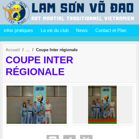
Panneau de gestion des cookies
infos pratiques
La vie du club
News
Contact et Plan
Accueil
Coupe Inter régionale
COUPE INTER
RÉGIONALE