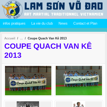
Panneau de gestion des cookies
infos pratiques
La vie du club
News
Contact et Plan
Accueil
Coupe Quach Van Kê 2013
COUPE QUACH VAN KÊ
2013