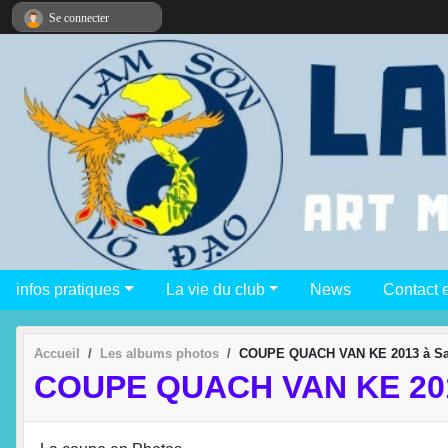
Panneau de gestion des cookies
Se connecter
infos pratiques
La vie du club
News
Contact 
Accueil
Les albums photos
COUPE QUACH VAN KE 2013 à Sai
COUPE QUACH VAN KE 20